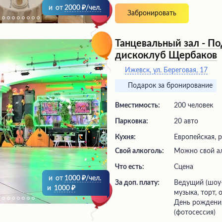
и
от
2000
/чел.
Забронировать
Танцевальный зал - По
дискоклуб Щербаков
Ижевск, ул. Береговая, 17
Подарок за бронирование
Вместимость:
200 человек
Парковка:
20 авто
Кухня:
Европейская, 
Свой алкоголь:
Можно свой а
Что есть:
сцена
и
от
1000
/чел.
За доп. плату:
ведущий (шоу-программа), живая
и
1000
музыка, торт,
День рождени
(фотосессия)