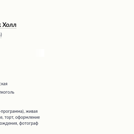
ж Холл
в
)
ская
лкоголь
ке, торт, оформление
рождения, фотограф