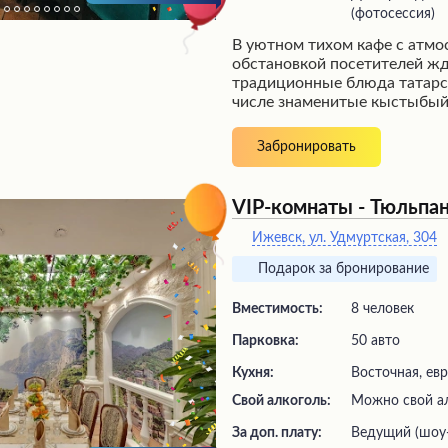
(фотосессия)
В уютном тихом кафе с атм
обстановкой посетителей жд
традиционные блюда татарск
числе знаменитые кыстыбый 
Внимательный и вежливый п
оперативно обслуживает гос
Забронировать
изысканное домашнее меню,
грамотно подбирает праздн
организует торжества на вы
VIP-комнаты - Тюльпа
Заведение неизменно остает
любимых у местных жителей
Ижевск, ул. Удмуртская, 304
выражают искреннюю благо
Подарок за бронирование
рекомендуют это кафе всем 
Вместимость:
8 человек
Парковка:
50 авто
Кухня:
Восточная, ев
Свой алкоголь:
Можно свой а
За доп. плату:
ведущий (шоу