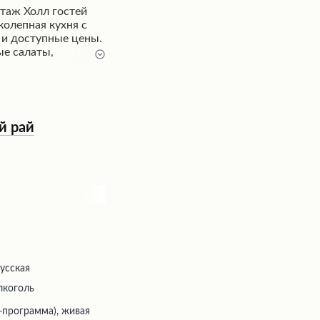
таж Холл гостей
олепная кухня с
 и доступные цены.
ые салаты,
е блюда и быстрое
рсоналом.
ле специально
с хорошим звуком и
ыки, позволяют
й рай
ржества или просто
ии друзей.
русская
лкоголь