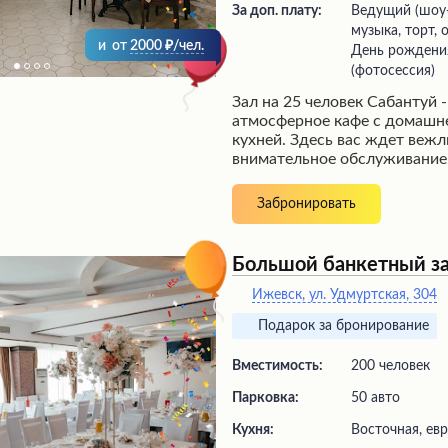
За доп. плату:
ведущий (шоу-программа), живая
музыка, торт,
и
от
2000
/чел.
День рождени
(фотосессия)
Зал на 25 человек Сабантуй 
атмосферное кафе с домашн
кухней. Здесь вас ждет вежл
внимательное обслуживание
подача блюд и правильный 
праздничного меню. Гости в
Забронировать
атмосферу, вкусные блюда и 
татарский чай и кыстыбый. 
домашней обстановке и апп
Большой банкетный за
кафе рекомендуют посетить 
гостям города.
Ижевск, ул. Удмуртская, 304
Подарок за бронирование
Вместимость:
200 человек
Парковка:
50 авто
Кухня:
Восточная, ев