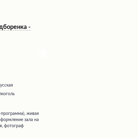
дборенка -
русская
лкоголь
 оформление зала на
я, фотограф