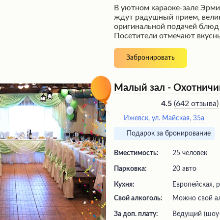
В уютном караоке-зале Эрми
ждут радушный прием, велик
оригинальной подачей блюд
Посетители отмечают вкусн
запеченные в лаваше горячи
обслуживание вежливым пе
Забронировать
Просторные залы, в том чис
оборудованный для караоке 
большим ассортиментом муз
Малый зал - Охотничи
провести здесь семейные то
приятно отдохнуть в компан
(
642 отзыва
)
4.5
Ижевск, ул. Майская, 35а
Подарок за бронирование
Вместимость:
25 человек
Парковка:
20 авто
Кухня:
Европейская, 
Свой алкоголь:
Можно свой а
За доп. плату:
ведущий (шоу-программа), живая