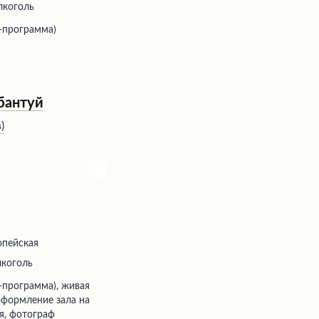
лкоголь
-программа)
абантуй
в
)
опейская
лкоголь
 оформление зала на
я, фотограф