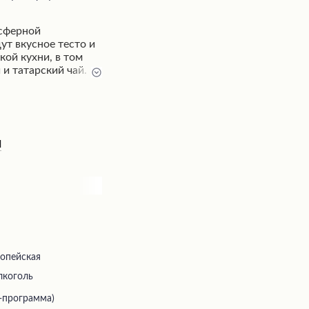
осферной
ут вкусное тесто и
ой кухни, в том
и татарский чай.
ерсонал
тей, предлагая
 а администратор
ичные блюда и
сшем уровне.
н
ся одним из самых
, а посетители
дарность и
гостям.
ропейская
лкоголь
-программа)