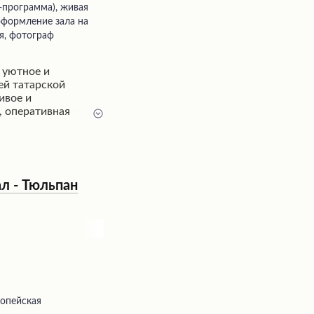
 оформление зала на
я, фотограф
- уютное и
ей татарской
ивое и
, оперативная
подход к подбору
ысоко ценят уютную
напитки, такие как
Благодаря теплой
етитным ароматам,
л - Тюльпан
как жителям, так и
ропейская