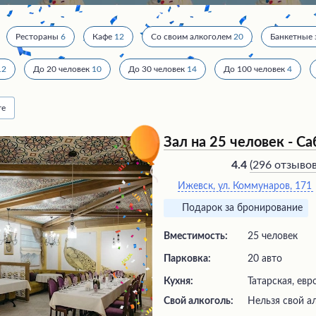
Рестораны
6
Кафе
12
Со своим алкоголем
20
Банкетные 
12
До 20 человек
10
До 30 человек
14
До 100 человек
4
те
Зал на 25 человек - С
(
296 отзыво
4.4
Ижевск, ул. Коммунаров, 171
Подарок за бронирование
Вместимость:
25 человек
Парковка:
20 авто
Кухня:
Татарская, евр
Свой алкоголь:
Нельзя свой а