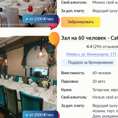
Свой алкоголь:
Можно свой а
За доп. плату:
ведущий (шоу
и
от
2500
/чел.
Забронировать
Зал на 60 человек - С
(
296 отзыво
4.4
Ижевск, ул. Коммунаров, 171
Подарок за бронирование
Вместимость:
60 человек
Парковка:
20 авто
Кухня:
Татарская, евр
Свой алкоголь:
Нельзя свой а
За доп. плату:
ведущий (шоу-программа), живая
музыка, торт,
и
от
2000
/чел.
День рождени