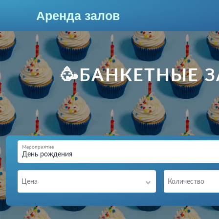
Аренда залов
Ижевск
🥳БАНКЕТНЫЕ З
Мероприятие
День рождения
Колл-центр
Цена
Количество
+7 (909) 063-58-59
Подберите мне зал