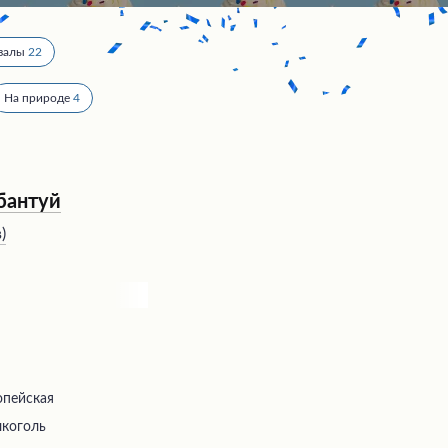
залы
22
На природе
4
абантуй
в
)
опейская
лкоголь