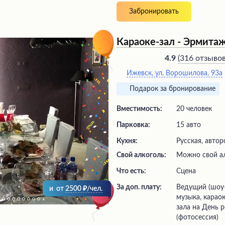
Забронировать
Караоке-зал - Эрмита
(
316 отзыво
4.9
Ижевск, ул. Ворошилова, 93а
Подарок за бронирование
Вместимость:
20 человек
Парковка:
15 авто
Кухня:
Русская, автор
Свой алкоголь:
Можно свой а
Что есть:
сцена
За доп. плату:
ведущий (шоу-программа), живая
и
от
2500
/чел.
музыка, карао
зала на День 
(фотосессия)