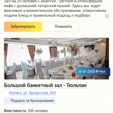
Зал на 25 человек Сабантуй - уютное и атмосферное
кафе с домашней татарской кухней. Здесь вас ждет
вежливое и внимательное обслуживание, оперативная
подача блюд и правильный подход к подбору
праздничного меню. Гости высоко ценят уютную
атмосферу, вкусные блюда и напитки, такие как
Позвонить
Забронировать
татарский чай и кыстыбый. Благодаря теплой
домашней обстановке и аппетитным ароматам, кафе
рекомендуют посетить как жителям, так и гостям
города.
и
от
2500
/чел.
Большой банкетный зал - Тюльпан
Ижевск, ул. Удмуртская, 304
Подарок за бронирование
Вместимость:
200 человек