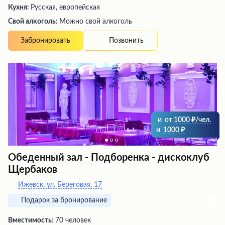
Кухня:
Русская, европейская
Свой алкоголь:
Можно свой алкоголь
Позвонить
Забронировать
и
от
1000
/чел.
и
1000
Обеденный зал - Подборенка - дискоклуб
Щербаков
Ижевск, ул. Береговая, 17
Подарок за бронирование
Вместимость:
70 человек