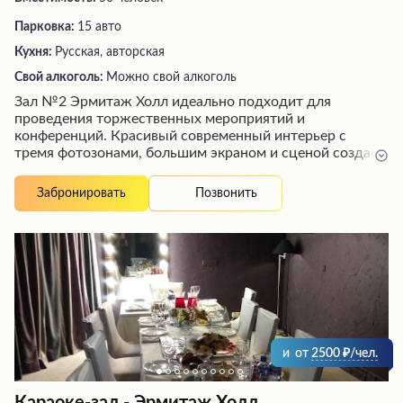
Парковка:
15 авто
Кухня:
Русская, авторская
Свой алкоголь:
Можно свой алкоголь
Зал №2 Эрмитаж Холл идеально подходит для
проведения торжественных мероприятий и
конференций. Красивый современный интерьер с
тремя фотозонами, большим экраном и сценой создает
уютную атмосферу. Вкусное разнообразное меню с
большими порциями не оставит равнодушным даже
Позвонить
Забронировать
самого искушенного гостя. Опытный и внимательный
персонал обеспечит безупречное обслуживание, а
администраторы оперативно решат любые
организационные вопросы. Зал №2 Эрмитаж Холл
гарантирует незабываемые впечатления от
проведенного здесь торжества.
и
от
2500
/чел.