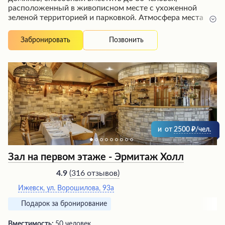
расположенный в живописном месте с ухоженной
зеленой территорией и парковкой. Атмосфера места
отличается уютом и красотой, особенно вечером, когда
включается праздничная иллюминация. Персонал
Позвонить
Забронировать
заведения внимателен, вежлив и готов оказать любую
помощь в организации мероприятий различного
масштаба – от семейных торжеств до крупных
корпоративов. Обслуживание на высоком уровне, а
кухня получает восторженные отзывы посетителей.
Единственным минусом может стать прохлада в
домиках в зимнее время, но это с лихвой
компенсируется общей атмосферой гостеприимства.
и
от
2500
/чел.
Зал на первом этаже - Эрмитаж Холл
(
316 отзывов
)
4.9
Ижевск, ул. Ворошилова, 93а
Подарок за бронирование
Вместимость:
50 человек