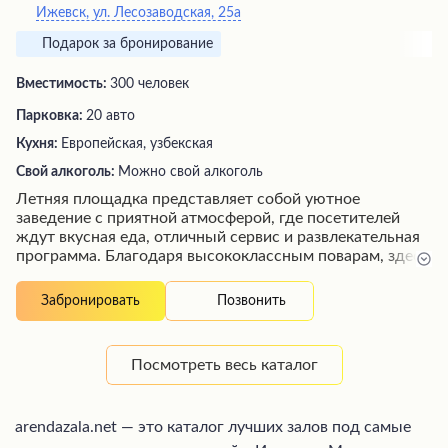
Ижевск, ул. Лесозаводская, 25а
Подарок за бронирование
Вместимость:
300 человек
Парковка:
20 авто
Кухня:
Европейская, узбекская
Свой алкоголь:
Можно свой алкоголь
Летняя площадка представляет собой уютное
заведение с приятной атмосферой, где посетителей
ждут вкусная еда, отличный сервис и развлекательная
программа. Благодаря высококлассным поварам, здесь
подают восхитительные блюда, особенно мясные и
десерты. Гостей встречают радушные официанты,
Позвонить
Забронировать
стремящиеся создать максимально комфортные
условия. По вечерам работает живая музыка и
проводятся танцевальные мероприятия, позволяющие
Посмотреть весь каталог
весело провести время в компании друзей.
arendazala.net — это каталог лучших залов под самые