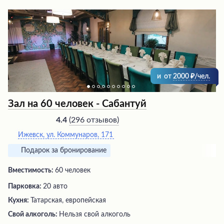
сделать отдых максимально комфортным. Это
действительно одно из немногих мест, где можно
отведать по-настоящему вкусную кухню в уютной
обстановке.
и
от
2000
/чел.
Зал на 60 человек - Сабантуй
(
296 отзывов
)
4.4
Ижевск, ул. Коммунаров, 171
Подарок за бронирование
Вместимость:
60 человек
Парковка:
20 авто
Кухня:
Татарская, европейская
Свой алкоголь:
Нельзя свой алкоголь