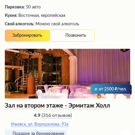
Парковка:
50 авто
Кухня:
Восточная, европейская
Свой алкоголь:
Можно свой алкоголь
Позвонить
Забронировать
и
от
2500
/чел.
Зал на втором этаже - Эрмитаж Холл
(
316 отзывов
)
4.9
Ижевск, ул. Ворошилова, 93а
Подарок за бронирование