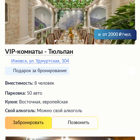
обслуживание позволяет посетить заведение даже в
обеденный перерыв и отведать горячие блюда по
привлекательным ценам.
и
от
2000
/чел.
VIP-комнаты - Тюльпан
Ижевск, ул. Удмуртская, 304
Подарок за бронирование
Вместимость:
8 человек
Парковка:
50 авто
Кухня:
Восточная, европейская
Свой алкоголь:
Можно свой алкоголь
Позвонить
Забронировать