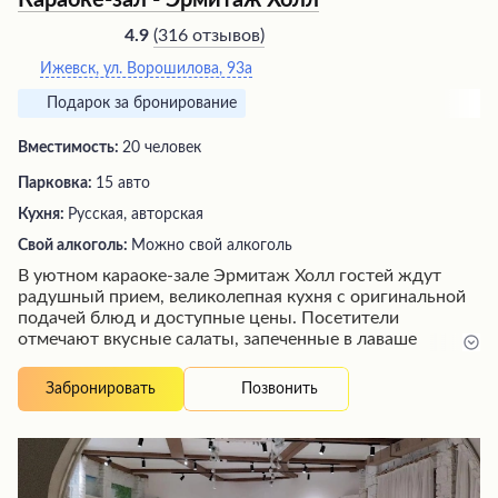
Караоке-зал - Эрмитаж Холл
(
316 отзывов
)
4.9
Ижевск, ул. Ворошилова, 93а
Подарок за бронирование
Вместимость:
20 человек
Парковка:
15 авто
Кухня:
Русская, авторская
Свой алкоголь:
Можно свой алкоголь
В уютном караоке-зале Эрмитаж Холл гостей ждут
радушный прием, великолепная кухня с оригинальной
подачей блюд и доступные цены. Посетители
отмечают вкусные салаты, запеченные в лаваше
горячие блюда и быстрое обслуживание вежливым
персоналом. Просторные залы, в том числе специально
Позвонить
Забронировать
оборудованный для караоке с хорошим звуком и
большим ассортиментом музыки, позволяют провести
здесь семейные торжества или просто приятно
отдохнуть в компании друзей.