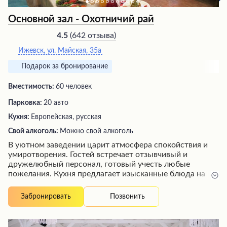
Основной зал - Охотничий рай
(
642 отзыва
)
4.5
Ижевск, ул. Майская, 35а
Подарок за бронирование
Вместимость:
60 человек
Парковка:
20 авто
Кухня:
Европейская, русская
Свой алкоголь:
Можно свой алкоголь
В уютном заведении царит атмосфера спокойствия и
умиротворения. Гостей встречает отзывчивый и
дружелюбный персонал, готовый учесть любые
пожелания. Кухня предлагает изысканные блюда на
любой вкус, от традиционных до экзотических
деликатесов из мяса диких животных. Особого
Позвонить
Забронировать
внимания заслуживает великолепная охотничья кухня,
где повара демонстрируют высочайшее мастерство в
приготовлении блюд из медвежатины, оленины,