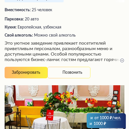
Вместимость:
25 человек
Парковка:
20 авто
Кухня:
Европейская, узбекская
Свой алкоголь:
Можно свой алкоголь
Это уютное заведение привлекает посетителей
приветливым персоналом, разнообразным меню и
доступными ценами. Особой популярностью
пользуются бизнес-ланчи: гостям предлагают горячие
вкусные блюда из свежих ингредиентов по выгодной
цене, а также действует бонусная программа. В
Позвонить
Забронировать
выходные дни здесь царит веселая атмосфера,
которую создают гости и музыкальное сопровождение.
Хотя некоторые соусы и блюда из мяса могут
показаться не идеальными, в целом кухня заслуживает
положительных отзывов.
и
от
1000
/чел.
и
1000