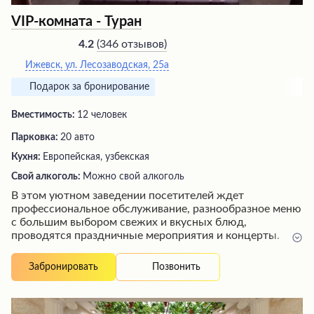
VIP-комната - Туран
(
346 отзывов
)
4.2
Ижевск, ул. Лесозаводская, 25а
Подарок за бронирование
Вместимость:
12 человек
Парковка:
20 авто
Кухня:
Европейская, узбекская
Свой алкоголь:
Можно свой алкоголь
В этом уютном заведении посетителей ждет
профессиональное обслуживание, разнообразное меню
с большим выбором свежих и вкусных блюд,
проводятся праздничные мероприятия и концерты.
Благодаря внимательному персоналу и дружелюбной
атмосфере гости смогут не только насладиться
Позвонить
Забронировать
изысканной кухней, но и провести время в комфортной
обстановке. Действует бонусная программа,
поощряющая постоянных клиентов, а быстрое