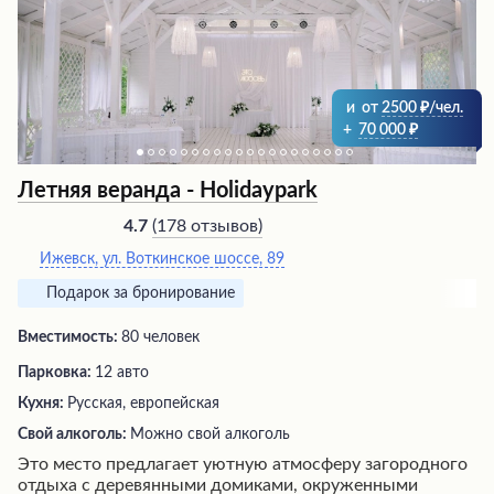
кабанины и дичи. Свежие ингредиенты, безупречная
подача и восхитительный вкус покоряют даже самых
взыскательных гурманов. Здесь можно насладиться
вкусными коктейлями и провести время в уютной и
гостеприимной обстановке.
и
от
2500
/чел.
+
70 000
Летняя веранда - Holidaypark
(
178 отзывов
)
4.7
Ижевск, ​ул. Воткинское шоссе, 89
Подарок за бронирование
Вместимость:
80 человек
Парковка:
12 авто
Кухня:
Русская, европейская
Свой алкоголь:
Можно свой алкоголь
Это место предлагает уютную атмосферу загородного
отдыха с деревянными домиками, окруженными