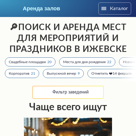
Аренда залов
Каталог
Ижевск
🔎ПОИСК И АРЕНДА МЕСТ
ДЛЯ МЕРОПРИЯТИЙ И
ПРАЗДНИКОВ В ИЖЕВСКЕ
Свадебные площадки
20
Места для дня рождения
22
Нового
Корпоратив
21
Выпускной вечер
9
Отметить ❤️14 февраля
Фильтр заведений
Чаще всего ищут
Колл-центр
+7 (909) 063-58-59
Подберите мне зал