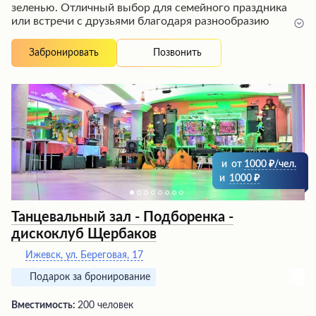
зеленью. Отличный выбор для семейного праздника
или встречи с друзьями благодаря разнообразию
вариантов размещения и обширной территории.
Радушный персонал оперативно решает возникающие
Позвонить
Забронировать
вопросы, создавая гостеприимную обстановку.
Вечернее освещение придает особый шарм локации.
Стоит учитывать, что в холодное время года в домиках
может быть прохладно, но это компенсируется
ощущением загородного уюта вдали от городской
суеты.
и
от
1000
/чел.
и
1000
Танцевальный зал - Подборенка -
дискоклуб Щербаков
Ижевск, ул. Береговая, 17
Подарок за бронирование
Вместимость:
200 человек