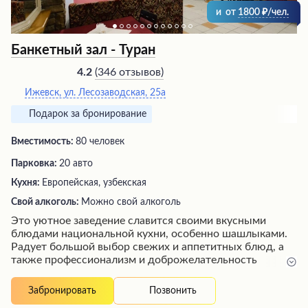
и
от
1800
/чел.
Банкетный зал - Туран
(
346 отзывов
)
4.2
Ижевск, ул. Лесозаводская, 25а
Подарок за бронирование
Вместимость:
80 человек
Парковка:
20 авто
Кухня:
Европейская, узбекская
Свой алкоголь:
Можно свой алкоголь
Это уютное заведение славится своими вкусными
блюдами национальной кухни, особенно шашлыками.
Радует большой выбор свежих и аппетитных блюд, а
также профессионализм и доброжелательность
персонала. Здесь часто проходят концерты, создавая
душевную атмосферу. Посетители отмечают
Позвонить
Забронировать
вежливость хозяев и официантов, которые стараются