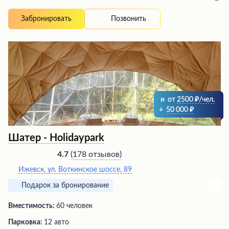
компании друзей. Посетители отмечают
доброжелательность персонала, разнообразное меню и
Позвонить
Забронировать
доступные цены. Особенно рекомендуют попробовать
фирменный лимонад, который освежает в жаркие
летние вечера. В целом, заведение оставляет приятные
впечатления, радуя гостей вкусной едой и высоким
уровнем обслуживания.
и
от
2500
/чел.
+
50 000
Шатер - Holidaypark
(
178 отзывов
)
4.7
Ижевск, ​ул. Воткинское шоссе, 89
Подарок за бронирование
Вместимость:
60 человек
Парковка:
12 авто