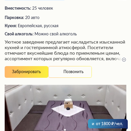
Вместимость:
25 человек
Парковка:
20 авто
Кухня:
Европейская, русская
Свой алкоголь:
Можно свой алкоголь
Уютное заведение предлагает насладиться изысканной
кухней и гостеприимной атмосферой. Посетители
отмечают вкуснейшие блюда по приемлемым ценам,
ассортимент которых регулярно обновляется, включая
блинные дни. Внимательный и доброжелательный
персонал создает особую атмосферу, стремясь к
Позвонить
Забронировать
максимальному комфорту гостей. Помимо
ресторанного зала, есть зоны с бесплатным Wi-Fi для
удобной работы или отдыха. Эта уютная обстановка
идеально подходит как для деловых встреч, так и для
семейных посиделок.
и
от
1800
/чел.