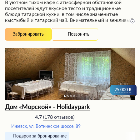
В уютном тихом кафе с атмосферной обстановкой
посетителей ждут вкусное тесто и традиционные
блюда татарской кухни, в том числе знаменитые
кыстыбый и татарский чай. Внимательный и вежливый
персонал оперативно обслуживает гостей, предлагая
изысканное домашнее меню, а администратор
Позвонить
Забронировать
грамотно подбирает праздничные блюда и организует
торжества на высшем уровне. Заведение неизменно
остается одним из самых любимых у местных жителей,
а посетители выражают искреннюю благодарность и
рекомендуют это кафе всем гостям.
25 000
Дом «Морской» - Holidaypark
(
178 отзывов
)
4.7
Ижевск, ​ул. Воткинское шоссе, 89
Подарок за бронирование