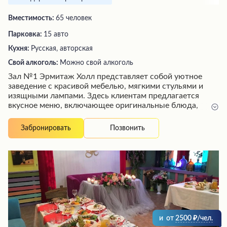
Вместимость:
65 человек
Парковка:
15 авто
Кухня:
Русская, авторская
Свой алкоголь:
Можно свой алкоголь
Зал №1 Эрмитаж Холл представляет собой уютное
заведение с красивой мебелью, мягкими стульями и
изящными лампами. Здесь клиентам предлагается
вкусное меню, включающее оригинальные блюда,
такие как запеченное в лаваше горячее. Благодаря
профессиональному обслуживанию администраторов и
Позвонить
Забронировать
официантов, а также наличию караоке, посетители
могут провести время в приятной атмосфере. Залы
отличаются чистотой и стильным интерьером, создавая
идеальные условия для проведения банкетов и
корпоративных мероприятий.
и
от
2500
/чел.