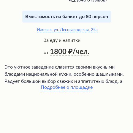
(
346 отзывов
)
4.2
Вместимость на банкет до 80 персон
Ижевск, ул. Лесозаводская, 25а
За еду и напитки
1800
/чел.
от
Это уютное заведение славится своими вкусными
блюдами национальной кухни, особенно шашлыками.
Радует большой выбор свежих и аппетитных блюд, а
Подробнее о площадке
также профессионализм и доброжелательность
персонала. Здесь часто проходят концерты, создавая
душевную атмосферу. Посетители отмечают
вежливость хозяев и официантов, которые стараются
сделать отдых максимально комфортным. Это
действительно одно из немногих мест, где можно
отведать по-настоящему вкусную кухню в уютной