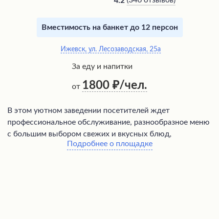
(
346 отзывов
)
4.2
Вместимость на банкет до 12 персон
Ижевск, ул. Лесозаводская, 25а
За еду и напитки
1800
/чел.
от
В этом уютном заведении посетителей ждет
профессиональное обслуживание, разнообразное меню
с большим выбором свежих и вкусных блюд,
Подробнее о площадке
проводятся праздничные мероприятия и концерты.
Благодаря внимательному персоналу и дружелюбной
атмосфере гости смогут не только насладиться
изысканной кухней, но и провести время в комфортной
обстановке. Действует бонусная программа,
поощряющая постоянных клиентов, а быстрое
обслуживание позволяет посетить заведение даже в