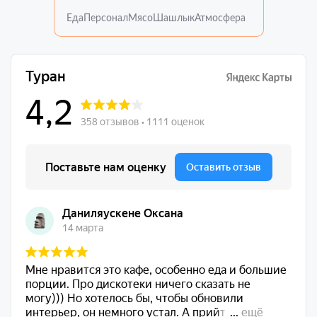
Еда
Персонал
Мясо
Шашлык
Атмосфера