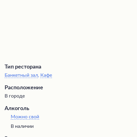
обеденный перерыв и отведать горячие блюда по
привлекательным ценам.
Тип ресторана
Банкетный зал
,
Кафе
Расположение
В городе
Алкоголь
Можно свой
В наличии