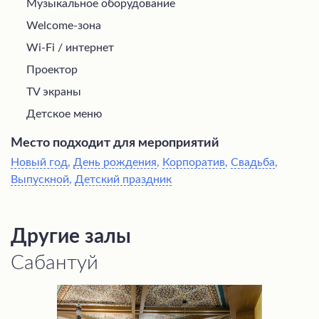
Музыкальное оборудование
Welcome-зона
Wi-Fi / интернет
Проектор
TV экраны
Детское меню
Место подходит для мероприятий
Новый год
,
День рождения
,
Корпоратив
,
Свадьба
,
Выпускной
,
Детский праздник
Другие залы
Сабантуй