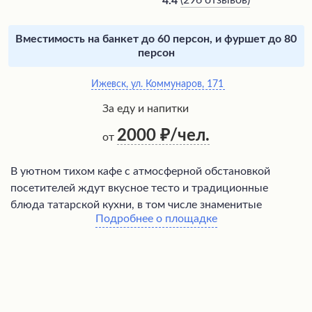
(
296 отзывов
)
4.4
Вместимость на банкет до 60 персон, и фуршет до 80
персон
Ижевск, ул. Коммунаров, 171
За еду и напитки
2000
/чел.
от
В уютном тихом кафе с атмосферной обстановкой
посетителей ждут вкусное тесто и традиционные
блюда татарской кухни, в том числе знаменитые
Подробнее о площадке
кыстыбый и татарский чай. Внимательный и вежливый
персонал оперативно обслуживает гостей, предлагая
изысканное домашнее меню, а администратор
грамотно подбирает праздничные блюда и организует
торжества на высшем уровне. Заведение неизменно
остается одним из самых любимых у местных жителей,