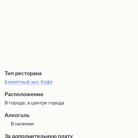
а посетители выражают искреннюю благодарность и
рекомендуют это кафе всем гостям.
Тип ресторана
Банкетный зал
,
Кафе
Расположение
В городе, в центре города
Алкоголь
В наличии
За дополнительную плату